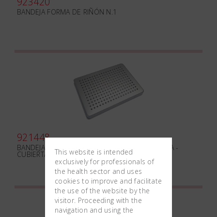
923420
BANDEJA FORMA DE RIÑÓN N.1
921448
BANDEJA PEQUEÑA PERFORADA ALUMINIO PLATA -
This website is intended
CUBIERTA
exclusively for professionals of
the health sector and uses
cookies to improve and facilitate
the use of the website by the
visitor. Proceeding with the
navigation and using the