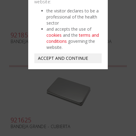
website:
the visitor declares to be a
professional of the health
sector
and accepts the use of
921853
cookies
and the
terms and
conditions
governing the
BANDEJA GRANDE PERFORADA ALUMINIO DORADA
website.
ACCEPT AND CONTINUE
921625
BANDEJA GRANDE - CUBIERTA