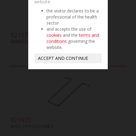
website:
the visitor declares to be a
professional of the health
sector
and accepts the use of
921273
cookies
and the
terms and
conditions
governing the
BANDEJA PEQUEÑA ALUMINIO ROJO
website.
ACCEPT AND CONTINUE
921920
RACK 23 POSICIONES