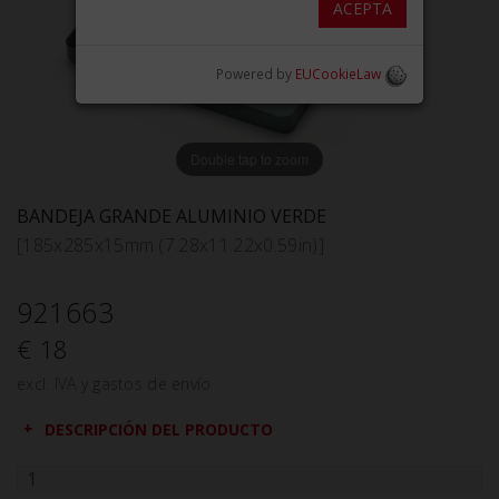
ACEPTA
Powered by
EUCookieLaw
Double tap to zoom
BANDEJA GRANDE ALUMINIO VERDE
[185x285x15mm (7.28x11.22x0.59in)]
921663
€ 18
excl. IVA y gastos de envío
DESCRIPCIÓN DEL PRODUCTO