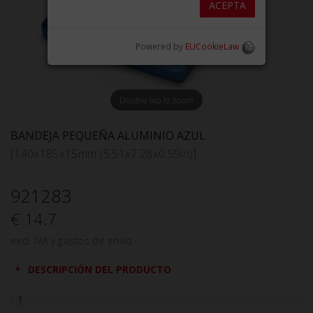
ACEPTA
Powered by
EUCookieLaw
Double tap to zoom
BANDEJA PEQUEÑA ALUMINIO AZUL
[140x185x15mm (5.51x7.28x0.59in)]
921283
€ 14.7
excl. IVA y gastos de envío
DESCRIPCIÓN DEL PRODUCTO