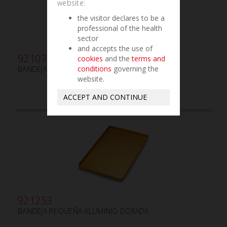
website:
the visitor declares to be a
professional of the health
sector
and accepts the use of
921073
cookies
and the
terms and
conditions
governing the
BANDEJA MINI ALUMINIO ROJO
website.
ACCEPT AND CONTINUE
921253
BANDEJA PEQUEÑA ALUMINIO DORADA