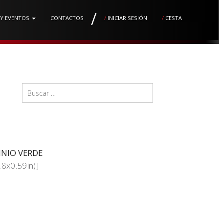
/
 Y EVENTOS
CONTACTOS
/
INICIAR SESIÓN
/
CESTA
NIO VERDE
8x0.59in)]