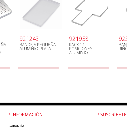
921243
921958
92
EÑA
BANDEJA PEQUEÑA
RACK 11
BAN
ALUMINIO PLATA
POSICIONES
RIÑ
 -
ALUMINIO
/ INFORMACIÓN
/ SUSCRÍBETE
GARANTÍA