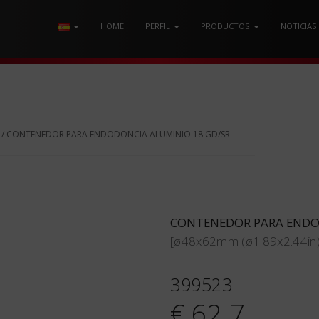
HOME
PERFIL
PRODUCTOS
NOTICIAS
/ CONTENEDOR PARA ENDODONCIA ALUMINIO 18 GD/SR
CONTENEDOR PARA ENDO
[ø48x62mm (ø1.89x2.44in)
399523
€ 62.7