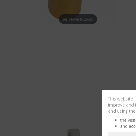
Hover to zoom
This website 
improve and fa
and using the
the visi
and acc