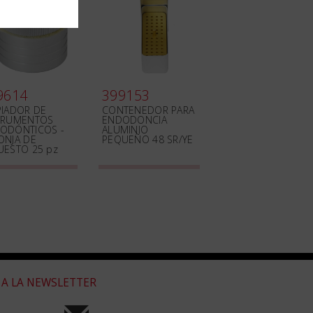
9614
399153
PIADOR DE
CONTENEDOR PARA
TRUMENTOS
ENDODONCIA
ODÓNTICOS -
ALUMINIO
ONJA DE
PEQUEÑO 48 SR/YE
UESTO 25 pz
 A LA NEWSLETTER