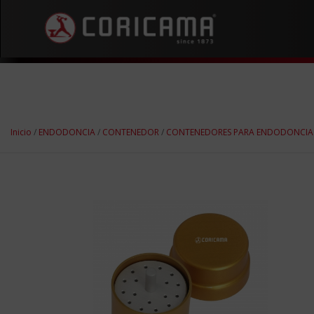
Inicio
/
ENDODONCIA
/
CONTENEDOR
/
CONTENEDORES PARA ENDODONCIA