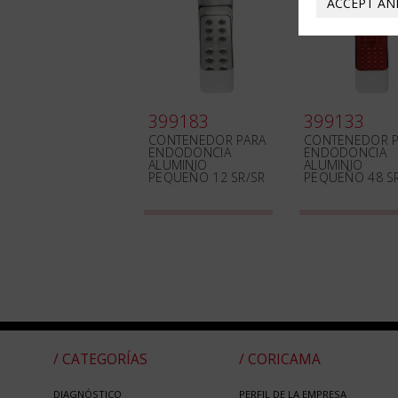
ACCEPT AN
399183
399133
CONTENEDOR PARA
CONTENEDOR P
ENDODONCIA
ENDODONCIA
ALUMINIO
ALUMINIO
PEQUEÑO 12 SR/SR
PEQUEÑO 48 S
/ CATEGORÍAS
/ CORICAMA
DIAGNÓSTICO
PERFIL DE LA EMPRESA