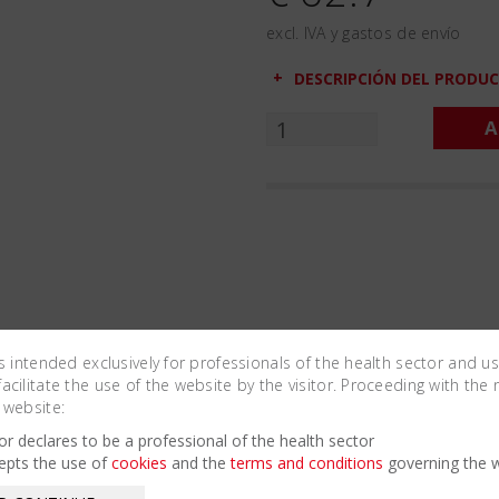
excl. IVA y gastos de envío
DESCRIPCIÓN DEL PRODU
A
is intended exclusively for professionals of the health sector and u
cilitate the use of the website by the visitor. Proceeding with the 
 website:
Related Products
tor declares to be a professional of the health sector
epts the use of
cookies
and the
terms and conditions
governing the w