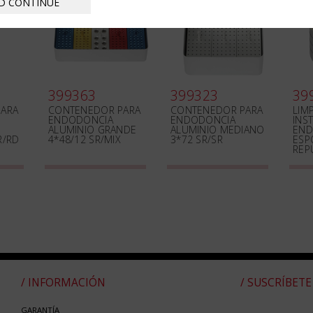
D CONTINUE
399363
399323
39
ARA
CONTENEDOR PARA
CONTENEDOR PARA
LIM
ENDODONCIA
ENDODONCIA
INS
ALUMINIO GRANDE
ALUMINIO MEDIANO
END
R/RD
4*48/12 SR/MIX
3*72 SR/SR
ESP
REP
/ INFORMACIÓN
/ SUSCRÍBETE
GARANTÍA