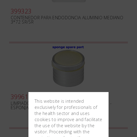
399323
CONTENEDOR PARA ENDODONCIA ALUMINIO MEDIANO
3*72 SR/SR
399614
This website is intended
LIMPIADOR DE INSTRUMENTOS ENDODÓNTICOS -
exclusively for professionals of
ESPONJA DE REPUESTO 25 pz
the health sector and uses
cookies to improve and facilitate
the use of the website by the
visitor. Proceeding with the