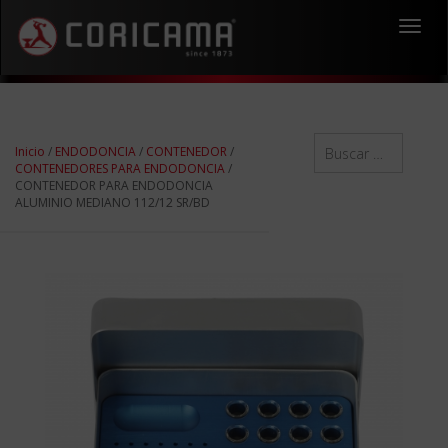
Toggl
navig
Inicio
/
ENDODONCIA
/
CONTENEDOR
/
CONTENEDORES PARA ENDODONCIA
/
CONTENEDOR PARA ENDODONCIA
ALUMINIO MEDIANO 112/12 SR/BD