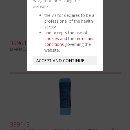
navigation and using the
website:
the visitor declares to be a
professional of the health
sector
and accepts the use of
cookies
and the
terms and
399613
conditions
governing the
LIMPIADOR DE INSTRUMENTOS ENDODÓNTICOS
website.
ACCEPT AND CONTINUE
399143