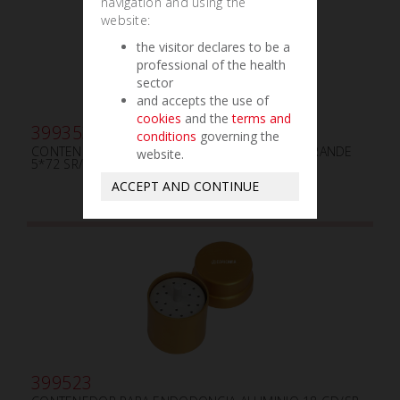
navigation and using the
website:
the visitor declares to be a
professional of the health
sector
and accepts the use of
cookies
and the
terms and
399353
conditions
governing the
CONTENEDOR PARA ENDODONCIA ALUMINIO GRANDE
website.
5*72 SR/SR
ACCEPT AND CONTINUE
399523