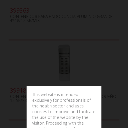
399363
CONTENEDOR PARA ENDODONCIA ALUMINIO GRANDE
4*48/12 SR/MIX
399183
This website is intended
CONTENEDOR PARA ENDODONCIA ALUMINIO PEQUEÑO
exclusively for professionals of
12 SR/SR
the health sector and uses
cookies to improve and facilitate
the use of the website by the
visitor. Proceeding with the