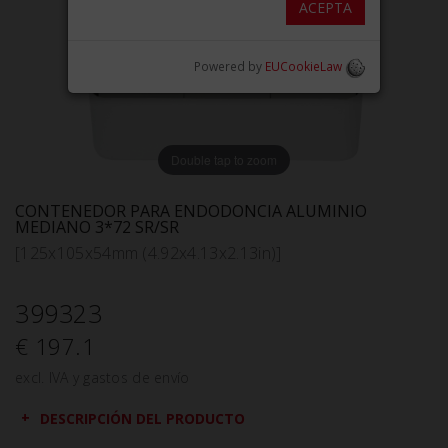
ACEPTA
Powered by
EUCookieLaw
Double tap to zoom
CONTENEDOR PARA ENDODONCIA ALUMINIO
MEDIANO 3*72 SR/SR
[125x105x54mm (4.92x4.13x2.13in)]
399323
€ 197.1
excl. IVA y gastos de envío
DESCRIPCIÓN DEL PRODUCTO