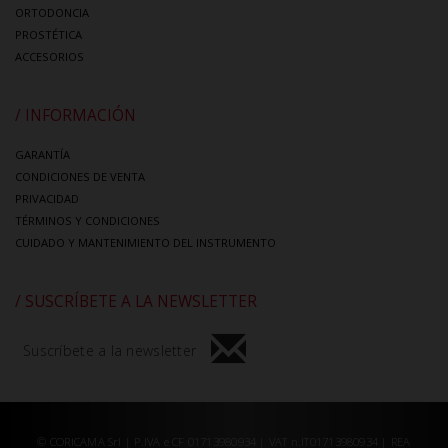
ORTODONCIA
PROSTÉTICA
ACCESORIOS
/ INFORMACIÓN
GARANTÍA
CONDICIONES DE VENTA
PRIVACIDAD
TÉRMINOS Y CONDICIONES
CUIDADO Y MANTENIMIENTO DEL INSTRUMENTO
/ SUSCRÍBETE A LA NEWSLETTER
Suscríbete a la newsletter
© CORICAMA Srl | P.IVA e CF 01713980934 | VAT n.IT01713980934 | REA