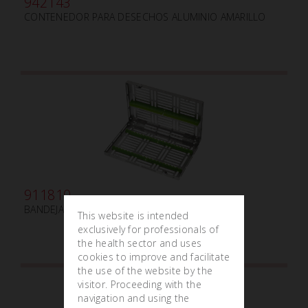
942143
CONTENEDOR PARA DESECHOS ALUMINIO AMARILLO
911810
BANDEJA GAMMAFIX CINC VERDE
This website is intended
exclusively for professionals of
the health sector and uses
cookies to improve and facilitate
the use of the website by the
visitor. Proceeding with the
navigation and using the