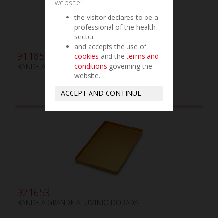
website:
the visitor declares to be a
professional of the health
sector
and accepts the use of
911850
cookies
and the
terms and
conditions
governing the
BANDEJA GAMMAFIX CINC AZUL
website.
ACCEPT AND CONTINUE
921653
BANDEJA GRANDE ALUMINIO DORADA