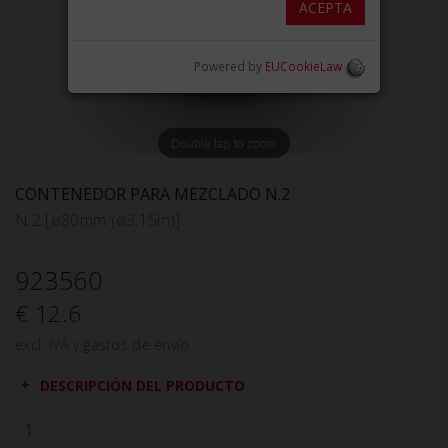
ACEPTA
Powered by
EUCookieLaw
Double tap to zoom
CONTENEDOR PARA MEZCLADO N.2
N.2 [ø80mm (ø3.15in)]
923560
€ 12.6
excl. IVA y gastos de envío
DESCRIPCIÓN DEL PRODUCTO