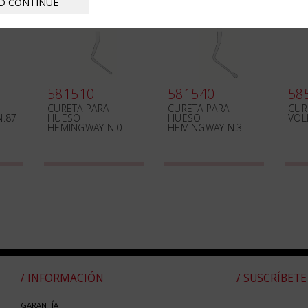
D CONTINUE
581510
581540
58
CURETA PARA
CURETA PARA
CUR
N.87
HUESO
HUESO
VOL
HEMINGWAY N.0
HEMINGWAY N.3
/ INFORMACIÓN
/ SUSCRÍBETE
GARANTÍA