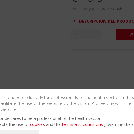
excl. IVA y gastos de envío
DESCRIPCIÓN DEL PRODU
A
is intended exclusively for professionals of the health sector and u
cilitate the use of the website by the visitor. Proceeding with the 
 website:
Related Products
tor declares to be a professional of the health sector
epts the use of
cookies
and the
terms and conditions
governing the w