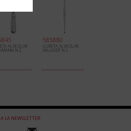
5845
585880
ETA ALVEOLAR
CURETA ALVEOLAR
KMANN N.2
WILLIGER N.2
 A LA NEWSLETTER