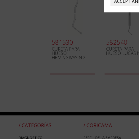
ACCEPT AN
581530
582540
CURETA PARA
CURETA PARA
HUESO
HUESO LUCAS 
HEMINGWAY N.2
/ CATEGORÍAS
/ CORICAMA
DIAGNÓSTICO
PERFIL DE LA EMPRESA