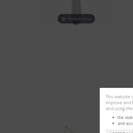
Hover to zoom
This website 
improve and fa
and using the
the visi
and acc