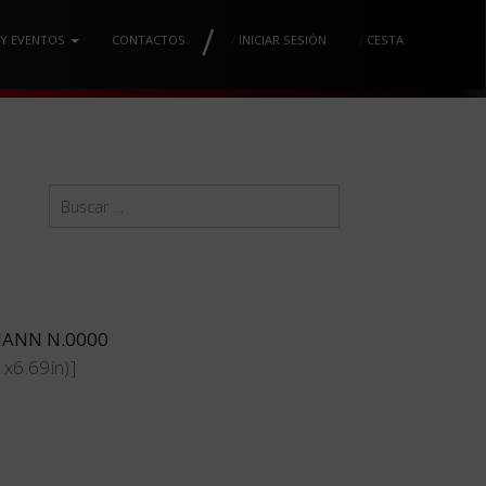
/
 Y EVENTOS
CONTACTOS
/
INICIAR SESIÓN
/
CESTA
MANN N.0000
x6.69in)]