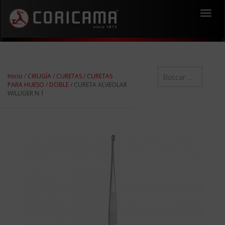
Toggl
navig
Inicio
/
CIRUGÍA
/
CURETAS
/
CURETAS
PARA HUESO
/
DOBLE
/ CURETA ALVEOLAR
WILLIGER N.1