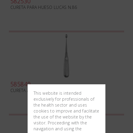
582530
CURETA PARA HUESO LUCAS N.86
585840
CURETA ALVEOLAR VOLKMANN N.1
This website is intended
exclusively for professionals of
the health sector and uses
cookies to improve and facilitate
the use of the website by the
visitor. Proceeding with the
navigation and using the