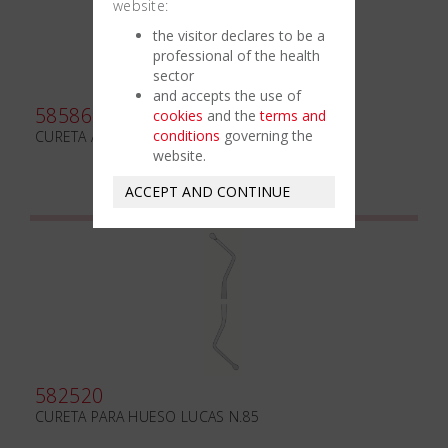
website:
the visitor declares to be a
professional of the health
sector
and accepts the use of
585860
cookies
and the
terms and
conditions
governing the
CURETA ALVEOLAR WILLIGER N.0
website.
ACCEPT AND CONTINUE
582520
CURETA PARA HUESO LUCAS N.85