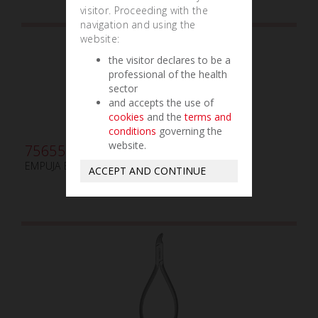
visitor. Proceeding with the
navigation and using the
website:
the visitor declares to be a
professional of the health
sector
and accepts the use of
cookies
and the
terms and
conditions
governing the
website.
756550
EMPUJA BANDAS - ESCARIADOR MINI
ACCEPT AND CONTINUE