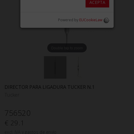
ACEPTA
Powered by
EUCookieLaw
Double tap to zoom
DIRECTOR PARA LIGADURA TUCKER N.1
Tucker
756520
€ 29.1
excl. IVA y gastos de envío