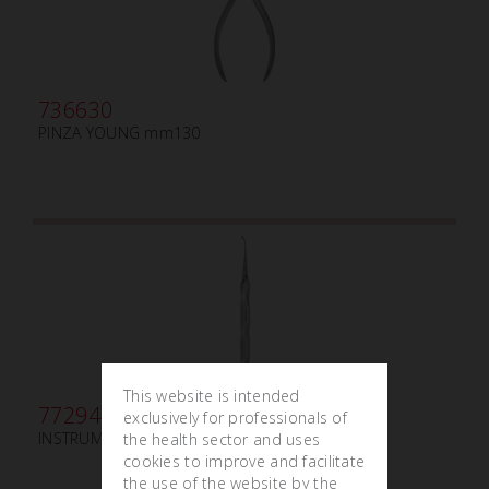
736630
PINZA YOUNG mm130
This website is intended
772945
exclusively for professionals of
INSTRUMENTO PARA FLEXIÓN DISTAL N.2
the health sector and uses
cookies to improve and facilitate
the use of the website by the