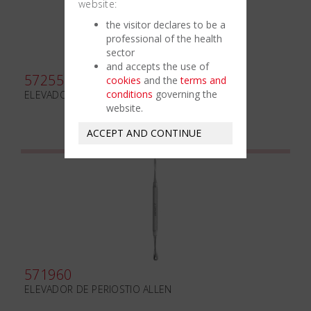
website:
the visitor declares to be a
professional of the health
sector
and accepts the use of
572550
cookies
and the
terms and
conditions
governing the
ELEVADOR DE PERIOSTIO HOPKINS N.2
website.
ACCEPT AND CONTINUE
571960
ELEVADOR DE PERIOSTIO ALLEN