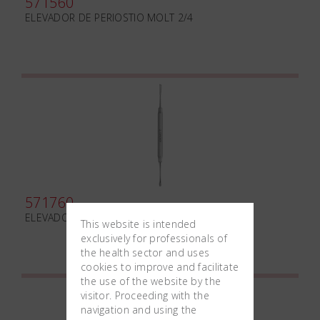
571560
ELEVADOR DE PERIOSTIO MOLT 2/4
571760
ELEVADOR DE PERIOSTIO 24G
This website is intended
exclusively for professionals of
the health sector and uses
cookies to improve and facilitate
the use of the website by the
visitor. Proceeding with the
navigation and using the