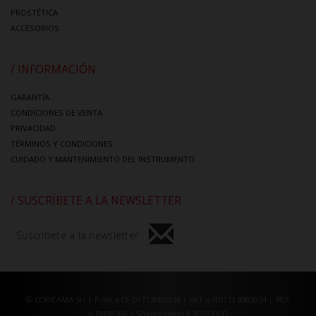
PROSTÉTICA
ACCESORIOS
/ INFORMACIÓN
GARANTÍA
CONDICIONES DE VENTA
PRIVACIDAD
TÉRMINOS Y CONDICIONES
CUIDADO Y MANTENIMIENTO DEL INSTRUMENTO
/ SUSCRÍBETE A LA NEWSLETTER
Suscríbete a la newsletter
© CORICAMA Srl | P.IVA e CF 01713980934 | VAT n.IT01713980934 | REA
n.PN98566 | Share capital € 20.000,00