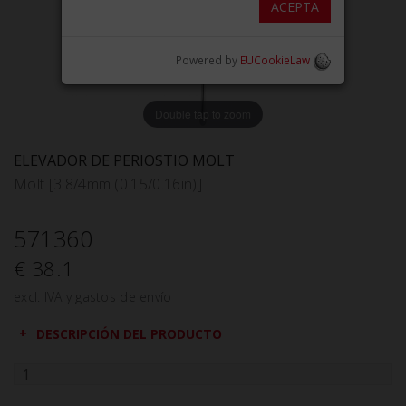
ACEPTA
Powered by
EUCookieLaw
Double tap to zoom
ELEVADOR DE PERIOSTIO MOLT
Molt [3.8/4mm (0.15/0.16in)]
571360
€ 38.1
excl. IVA y gastos de envío
DESCRIPCIÓN DEL PRODUCTO