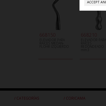
ACCEPT AN
668150
668210
ELEVADOR PARA
ELEVADOR PAR
RAÍCES MEDAN-
RAÍCES
FLOHR IZQUIERDO
REDONDEADO
mm3
/ CATEGORÍAS
/ CORICAMA