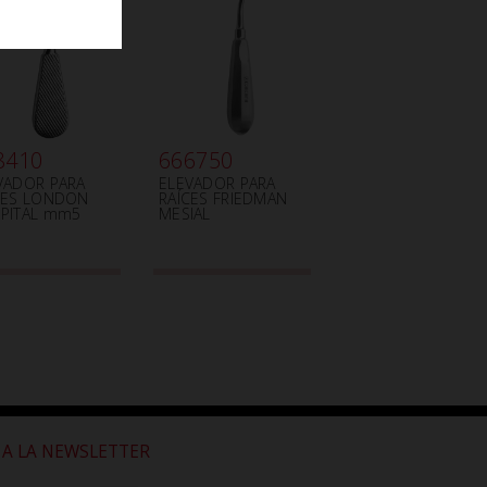
8410
666750
VADOR PARA
ELEVADOR PARA
CES LONDON
RAÍCES FRIEDMAN
PITAL mm5
MESIAL
 A LA NEWSLETTER