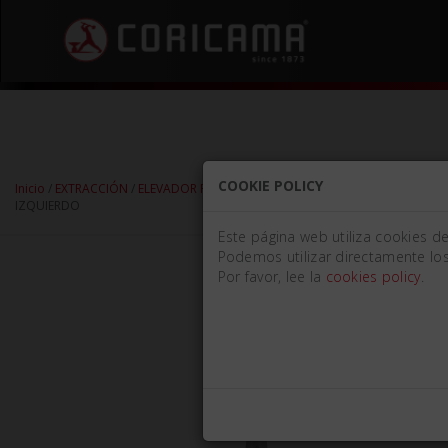
COOKIE POLICY
Inicio
/
EXTRACCIÓN
/
ELEVADOR PARA RAÍCES
/
ELEVADORES PARA RAÍCES -
IZQUIERDO
Este página web utiliza cookies d
Podemos utilizar directamente los
Por favor, lee la
cookies policy
.