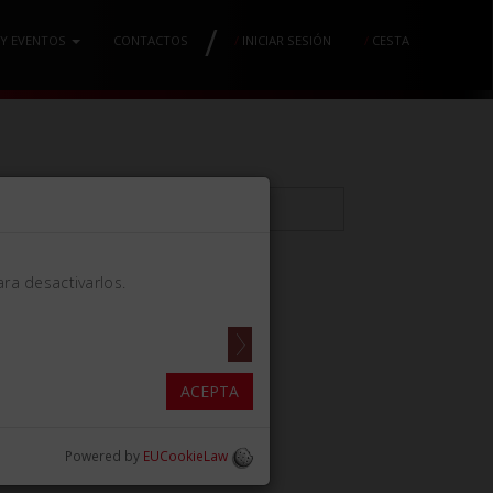
/
 Y EVENTOS
CONTACTOS
/
INICIAR SESIÓN
/
CESTA
ra desactivarlos.
LOHR MM3.0 IZQUIERDO
ACEPTA
Powered by
EUCookieLaw