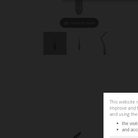
Hover to zoom
This website 
improve and fa
and using the
the visi
and acc