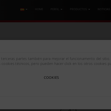
HOME
PERFIL
PRODUCTOS
NOTICIAS
 MANGO LARGO
/ ELEVADOR PARA RAÍCES FLOHR Mm3.0
e terceras partes también para mejorar el funcionamento del sitio.
 cookies técnicos, pero pueden hacer click en los otros cookies pa
COOKIES
ELEVADOR PARA RAÍCES F
Flohr [3mm (0.12in)]
666370