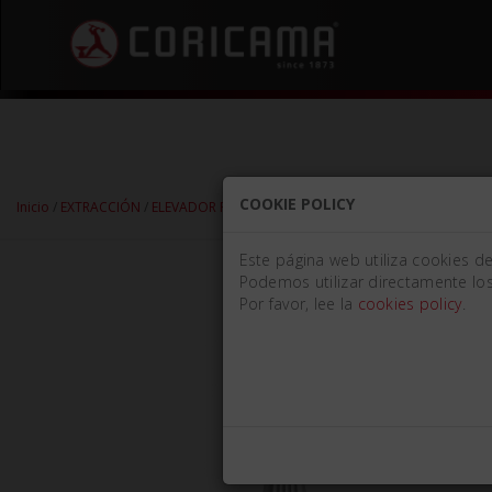
COOKIE POLICY
Inicio
/
EXTRACCIÓN
/
ELEVADOR PARA RAÍCES
/
ELEVADORES PARA RAÍCES -
Este página web utiliza cookies d
Podemos utilizar directamente los
Por favor, lee la
cookies policy
.