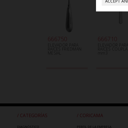
ACCEPT AN
666750
666710
ELEVADOR PARA
ELEVADOR PAR
RAÍCES FRIEDMAN
RAÍCES COUPL
MESIAL
mm3
/ CATEGORÍAS
/ CORICAMA
DIAGNÓSTICO
PERFIL DE LA EMPRESA