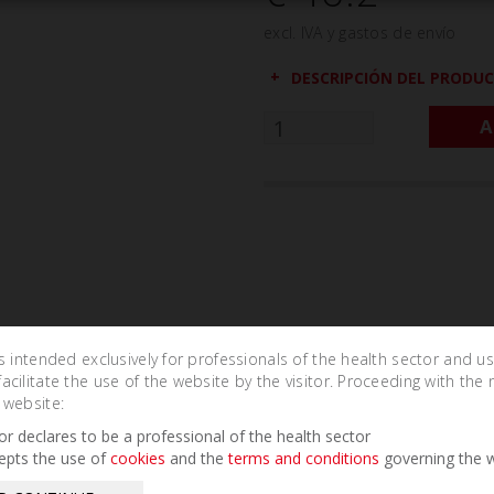
excl. IVA y gastos de envío
DESCRIPCIÓN DEL PRODU
A
is intended exclusively for professionals of the health sector and u
cilitate the use of the website by the visitor. Proceeding with the 
 website:
Related Products
tor declares to be a professional of the health sector
epts the use of
cookies
and the
terms and conditions
governing the w