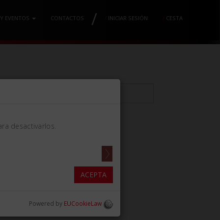
/
 Y EVENTOS
CONTACTOS
/
INICIAR SESIÓN
/
CESTA
ra desactivarlos.
YLIN MM3.0
ACEPTA
Powered by
EUCookieLaw