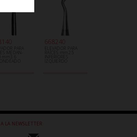
8140
668240
VADOR PARA
ELEVADOR PARA
CES MEDAN-
RAÍCES mm2.5
N mm3.6
INFERIORES
DONDEADO
IZQUIERDO
 A LA NEWSLETTER