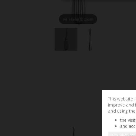
Hover to zoom
This website 
improve and fa
and using the
the visi
and acc