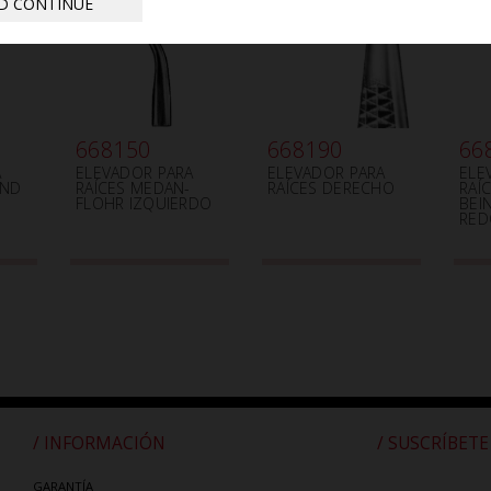
D CONTINUE
668150
668190
66
A
ELEVADOR PARA
ELEVADOR PARA
ELE
AND
RAÍCES MEDAN-
RAÍCES DERECHO
RAÍ
FLOHR IZQUIERDO
BEI
RE
/ INFORMACIÓN
/ SUSCRÍBETE
GARANTÍA