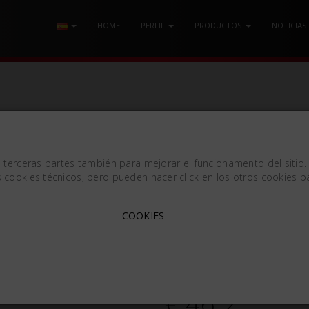
HOME
PERFIL
PRODUCTOS
NOTICIAS
 MANGO LARGO
/ ELEVADOR PARA RAÍCES HYLIN Mm3.0
e terceras partes también para mejorar el funcionamento del sitio.
 cookies técnicos, pero pueden hacer click en los otros cookies pa
ELEVADOR PARA RAÍCES H
COOKIES
Hylin [3mm (0.12in)]
668450
€ 46.2