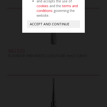
and accepts the use of
cookies
and the
terms and
conditions
governing the
website.
ACCEPT AND CONTINUE
662320
ELEVADOR PARA RAÍCES LUSSATORE mm3 CURVO