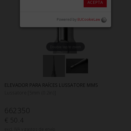
ACEPTA
Powered by
EUCookieLaw
Double tap to zoom
ELEVADOR PARA RAÍCES LUSSATORE MM5
Lussatore [5mm (0.2in)]
662350
€ 50.4
excl. IVA y gastos de envío