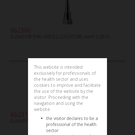
662360
ELEVADOR PARA RAÍCES LUSSATORE mm5 CURVO
This website is intended
exclusively for professionals of
the health sector and uses
cookies to improve and facilitate
the use of the website by the
visitor. Proceeding with the
navigation and using the
website:
662310
the visitor declares to be a
ELEVADOR PARA RAÍCES LUSSATORE mm3
professional of the health
sector