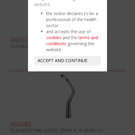
website:
the visitor declares to be a
professional of the health
sector
and accepts the use of
cookies
and the
terms and
666520
conditions
governing the
ELEVADOR PARA RAÍCES FLOHR mm3.2
website.
ACCEPT AND CONTINUE
666580
ELEVADOR PARA RAÍCES CRYER N.26 DERECHO