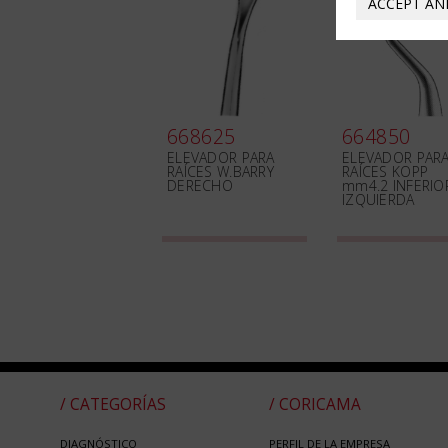
ACCEPT AN
668625
664850
ELEVADOR PARA
ELEVADOR PAR
RAÍCES W.BARRY
RAÍCES KOPP
DERECHO
mm4.2 INFERIO
IZQUIERDA
/ CATEGORÍAS
/ CORICAMA
DIAGNÓSTICO
PERFIL DE LA EMPRESA