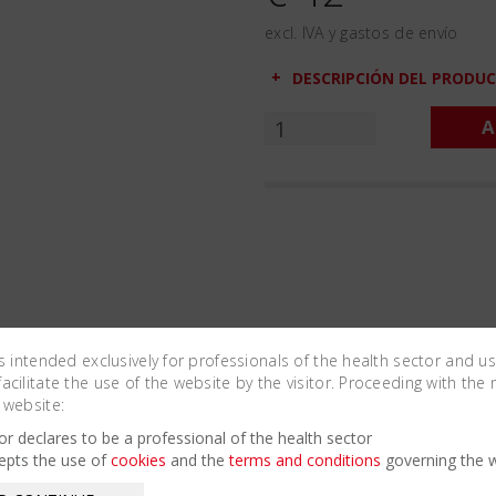
excl. IVA y gastos de envío
DESCRIPCIÓN DEL PRODU
A
is intended exclusively for professionals of the health sector and u
cilitate the use of the website by the visitor. Proceeding with the 
 website:
Related Products
tor declares to be a professional of the health sector
epts the use of
cookies
and the
terms and conditions
governing the w