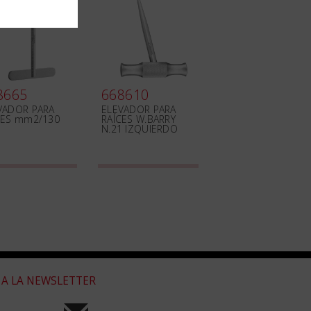
8665
668610
VADOR PARA
ELEVADOR PARA
CES mm2/130
RAÍCES W.BARRY
N.21 IZQUIERDO
 A LA NEWSLETTER