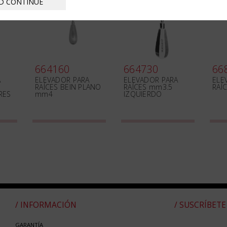
D CONTINUE
664160
664730
66
A
ELEVADOR PARA
ELEVADOR PARA
ELE
RAÍCES BEIN PLANO
RAÍCES mm3.5
RAÍ
RES
mm4
IZQUIERDO
/ INFORMACIÓN
/ SUSCRÍBETE
GARANTÍA