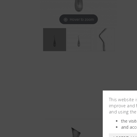
Hover to zoom
This website 
improve and fa
and using the
the visi
and acc