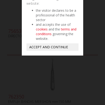
website:
the visitor declares to be a
professional of the health
sector
and accepts the use of
cookies
and the
terms and
756530
conditions
governing the
DIRECTOR PARA LIGADURA TUCKER N.2
website.
ACCEPT AND CONTINUE
762350
EMPUJA BANDAS MERSHON mm150 MM