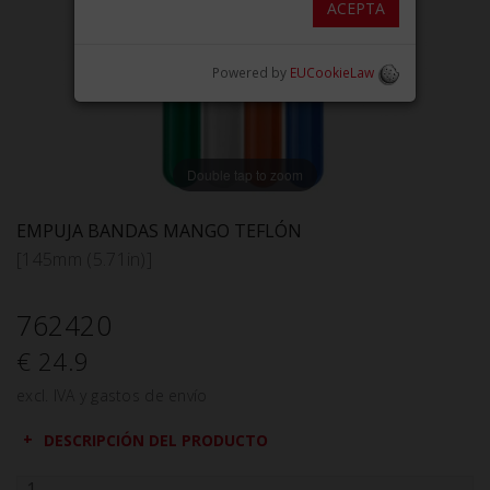
ACEPTA
Powered by
EUCookieLaw
Double tap to zoom
EMPUJA BANDAS MANGO TEFLÓN
[145mm (5.71in)]
762420
€ 24.9
excl. IVA y gastos de envío
DESCRIPCIÓN DEL PRODUCTO