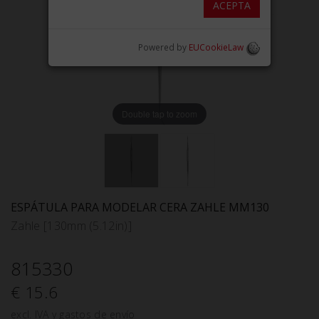
ACEPTA
Powered by
EUCookieLaw
Double tap to zoom
ESPÁTULA PARA MODELAR CERA ZAHLE MM130
Zahle [130mm (5.12in)]
815330
€ 15.6
excl. IVA y gastos de envío