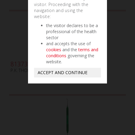
visitor. Proceeding with the
navigation and using the
website:
the visitor declares to be a
professional of the health
sector
and accepts the use of
cookies
and the
terms and
conditions
governing the
website.
813734
P.K. THOMAS N.3 MANGO ALUMINIO AZUL
ACCEPT AND CONTINUE