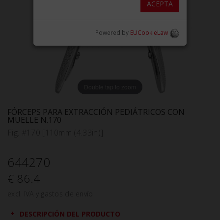
ACEPTA
Powered by
EUCookieLaw
Double tap to zoom
FÓRCEPS PARA EXTRACCIÓN PEDIÁTRICOS CON
MUELLE N.170
Fig. #170 [110mm (4.33in)]
644270
€ 86.4
excl. IVA y gastos de envío
DESCRIPCIÓN DEL PRODUCTO