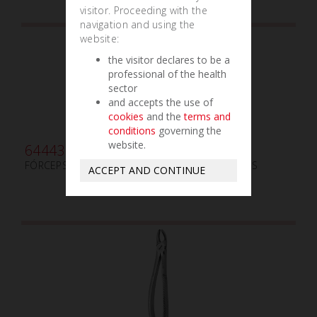
visitor. Proceeding with the
navigation and using the
website:
the visitor declares to be a
professional of the health
sector
and accepts the use of
cookies
and the
terms and
conditions
governing the
website.
644435
FÓRCEPS PARA EXTRACCIÓN PEDIÁTRICOS N. 13-S
ACCEPT AND CONTINUE