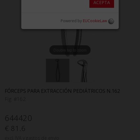
ACEPTA
Powered by
EUCookieLaw
Double tap to zoom
FÓRCEPS PARA EXTRACCIÓN PEDIÁTRICOS N.162
Fig. #162
644420
€ 81.6
excl. IVA y gastos de envío