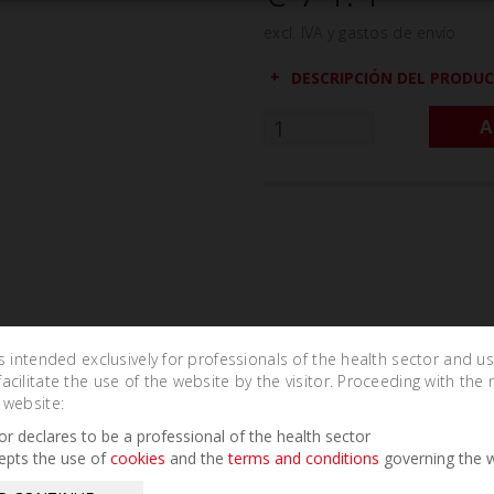
excl. IVA y gastos de envío
DESCRIPCIÓN DEL PRODU
A
is intended exclusively for professionals of the health sector and u
cilitate the use of the website by the visitor. Proceeding with the 
 website:
Related Products
tor declares to be a professional of the health sector
epts the use of
cookies
and the
terms and conditions
governing the w