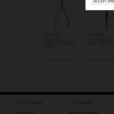
ACCEPT AN
370050
370080
FÓRCEPS PARA
PINZA ENDO PA
PINES RADICULARES
PINES CON SE
CURVO
/ CATEGORÍAS
/ CORICAMA
DIAGNÓSTICO
PERFIL DE LA EMPRESA