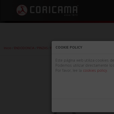
COOKIE POLICY
Inicio
/
ENDODONCIA
/
PINZAS
/
FÓRCEPS PARA PINES
/ FÓRCEPS PARA PINE
Este página web utiliza cookies d
Podemos utilizar directamente los
Por favor, lee la
cookies policy
.