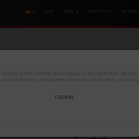
HOME
PERFIL
PRODUCTOS
NOTICIAS
S RADICULARES ANGULADO
e terceras partes también para mejorar el funcionamento del sitio.
 cookies técnicos, pero pueden hacer click en los otros cookies pa
FÓRCEPS PARA PINES RA
COOKIES
[140mm (5.51in)]
370060
€ 74.4