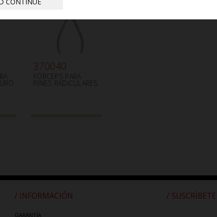
D CONTINUE
370040
RA
FÓRCEPS PARA
GURO
PINES RADICULARES
/ INFORMACIÓN
/ SUSCRÍBETE
GARANTÍA