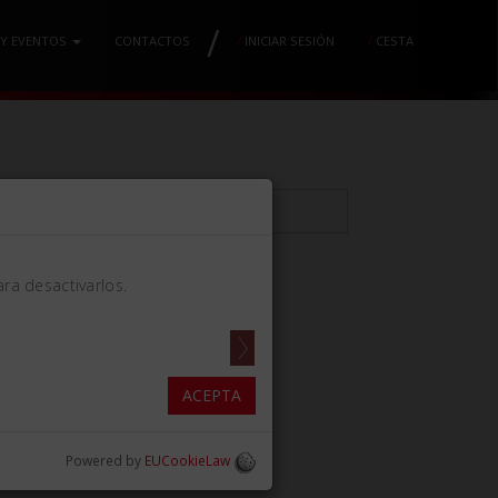
/
 Y EVENTOS
CONTACTOS
/
INICIAR SESIÓN
/
CESTA
ra desactivarlos.
DICULARES ANGULADO
ACEPTA
Powered by
EUCookieLaw