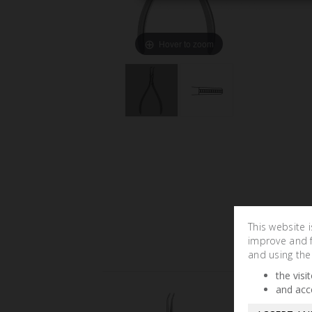
Hover to zoom
This website 
improve and fa
and using the
the visi
and acc