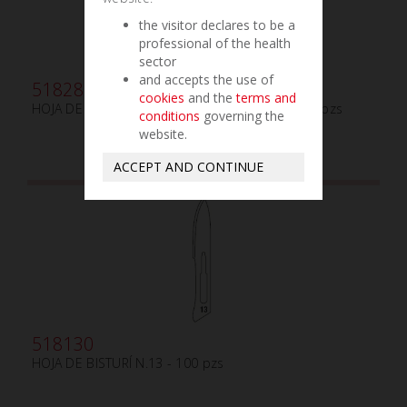
the visitor declares to be a
professional of the health
sector
and accepts the use of
518280
cookies
and the
terms and
HOJA DE BISTURÍ PARA MICROCIRUGÍA N.69 - 25 pzs
conditions
governing the
website.
ACCEPT AND CONTINUE
518130
HOJA DE BISTURÍ N.13 - 100 pzs