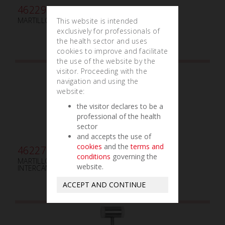
462290
MARTILLO MEAD 320g mm170
This website is intended
exclusively for professionals of
the health sector and uses
cookies to improve and facilitate
the use of the website by the
visitor. Proceeding with the
navigation and using the
website:
the visitor declares to be a
professional of the health
sector
and accepts the use of
cookies
and the
terms and
462271
conditions
governing the
MARTILLO MEAD 320g mm180 - TEFLÓN
website.
INTERCAMBIABLE
ACCEPT AND CONTINUE