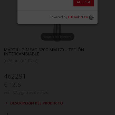
ACEPTA
Powered by
EUCookieLaw
Double tap to zoom
MARTILLO MEAD 320G MM170 – TEFLÓN
INTERCAMBIABLE
[ø26mm (ø1.02in)]
462291
€ 12.6
excl. IVA y gastos de envío
DESCRIPCIÓN DEL PRODUCTO