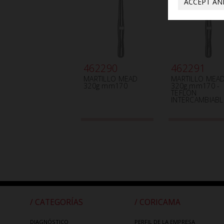
ACCEPT AN
462290
462291
MARTILLO MEAD
MARTILLO MEA
320g mm170
320g mm170 -
TEFLÓN
INTERCAMBIABL
/ CATEGORÍAS
/ CORICAMA
DIAGNÓSTICO
PERFIL DE LA EMPRESA