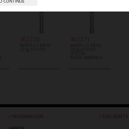
D CONTINUE
462270
462271
D
MARTILLO MEAD
MARTILLO MEAD
320g mm180
320g mm180 -
TEFLÓN
E
INTERCAMBIABLE
/ INFORMACIÓN
/ SUSCRÍBETE
GARANTÍA