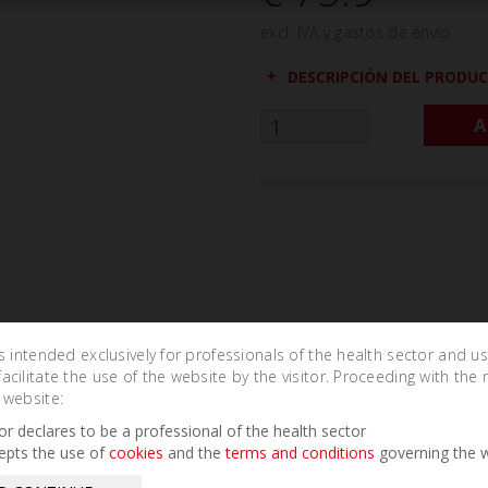
excl. IVA y gastos de envío
DESCRIPCIÓN DEL PRODU
A
is intended exclusively for professionals of the health sector and u
cilitate the use of the website by the visitor. Proceeding with the 
 website:
Related Products
tor declares to be a professional of the health sector
epts the use of
cookies
and the
terms and conditions
governing the w