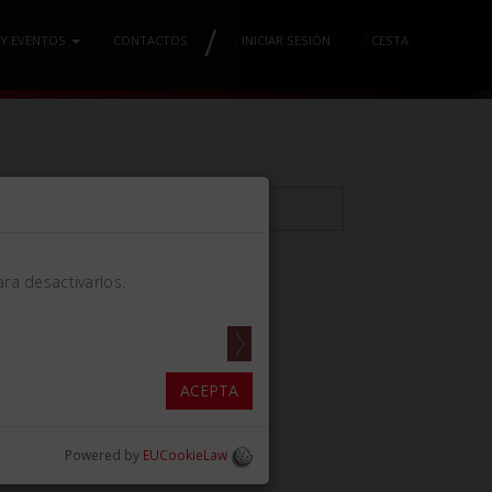
/
 Y EVENTOS
CONTACTOS
/
INICIAR SESIÓN
/
CESTA
ra desactivarlos.
7x7.09in)]
ACEPTA
Powered by
EUCookieLaw