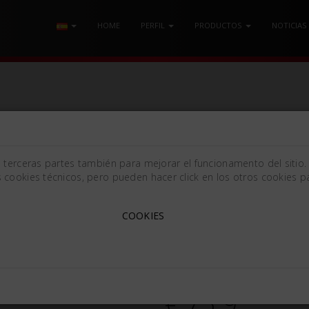
HOME
PERFIL
PRODUCTOS
NOTICIAS
e terceras partes también para mejorar el funcionamento del sitio.
 cookies técnicos, pero pueden hacer click en los otros cookies pa
MARTILLO PARTSCH 170G
COOKIES
Partsch [ø22x180mm (ø0.8
462260
€ 75.9