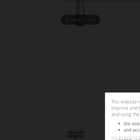
Hover to zoom
This website 
improve and fa
and using the
the visi
and acc