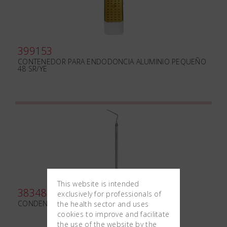
399153
CONTENEDOR PARA ENDODONCIA ALUMINIO PEQUEÑO
48 SR/YE
This website is intended
383480
exclusively for professionals of
CONDENSADOR ISO 120
the health sector and uses
cookies to improve and facilitate
the use of the website by the