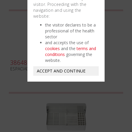
visitor. Proceeding with the
navigation and using the
website:
the visitor declares to be a
professional of the health
sector
and accepts the use of
cookies
and the
terms and
conditions
governing the
website.
386480
ESPACIADOR FIG. 3
ACCEPT AND CONTINUE