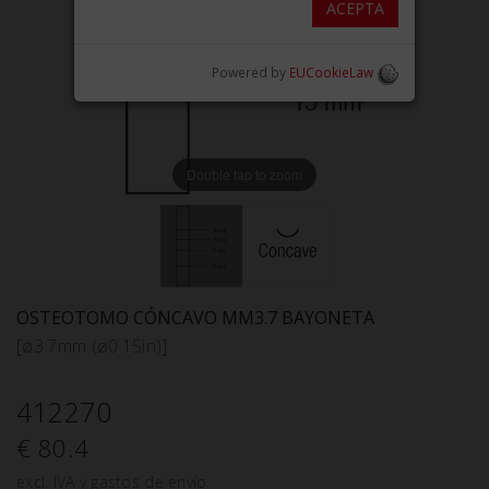
ACEPTA
Powered by
EUCookieLaw
Double tap to zoom
OSTEOTOMO CÓNCAVO MM3.7 BAYONETA
[ø3.7mm (ø0.15in)]
412270
€ 80.4
excl. IVA y gastos de envío