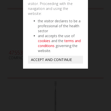
visitor. Proceeding with the
navigation and using the
website:
the visitor declares to be a
professional of the health
sector
and accepts the use of
cookies
and the
terms and
conditions
governing the
website.
475530
COMPACTADOR PARA HUESO BP2 mm3/mm5
ACCEPT AND CONTINUE