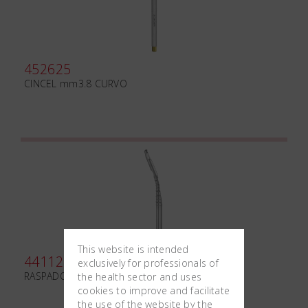
452625
CINCEL mm3.8 CURVO
This website is intended
441120
exclusively for professionals of
RASPADOR DE HUESO ANGULADO
the health sector and uses
cookies to improve and facilitate
the use of the website by the