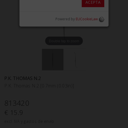
ACEPTA
Powered by
EUCookieLaw
Double tap to zoom
P.K. THOMAS N.2
P.K. Thomas N.2 [0.7mm (0.03in)]
813420
€ 15.9
excl. IVA y gastos de envío