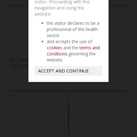
visitor. Proceeding with the
navigation and using the
website:
the visitor declares to be a
professional of the health
sector
and accepts the use of
cookies
and the
terms and
conditions
governing the
813440
website.
P.K. THOMAS N.4
ACCEPT AND CONTINUE