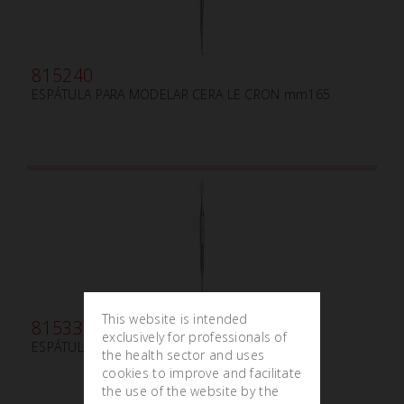
815240
ESPÁTULA PARA MODELAR CERA LE CRON mm165
This website is intended
815330
exclusively for professionals of
ESPÁTULA PARA MODELAR CERA ZAHLE mm130
the health sector and uses
cookies to improve and facilitate
the use of the website by the