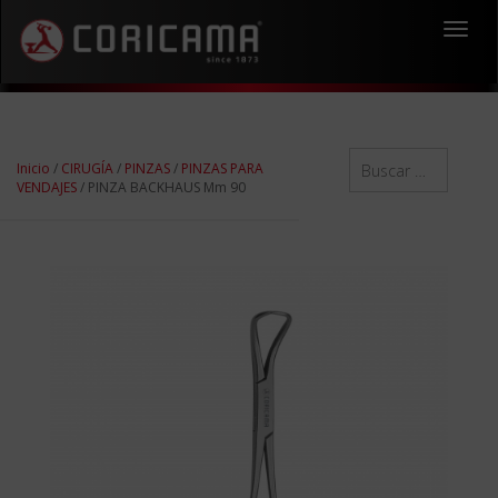
Toggl
navig
Inicio
/
CIRUGÍA
/
PINZAS
/
PINZAS PARA
VENDAJES
/ PINZA BACKHAUS Mm 90