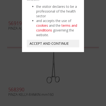
the visitor declares to be a
professional of the health
sector
and accepts the use of
569190
cookies
and the
terms and
PINZA ALLIS 6:7 mm200
conditions
governing the
website.
ACCEPT AND CONTINUE
568390
PINZA KELLY-RANKIN mm160