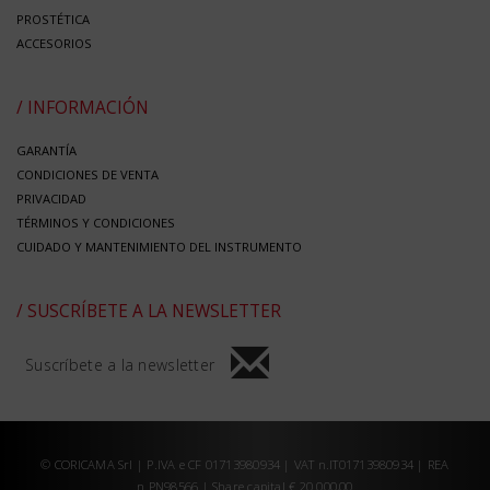
PROSTÉTICA
ACCESORIOS
/ INFORMACIÓN
GARANTÍA
CONDICIONES DE VENTA
PRIVACIDAD
TÉRMINOS Y CONDICIONES
CUIDADO Y MANTENIMIENTO DEL INSTRUMENTO
/ SUSCRÍBETE A LA NEWSLETTER
Suscríbete a la newsletter
© CORICAMA Srl | P.IVA e CF 01713980934 | VAT n.IT01713980934 | REA
n.PN98566 | Share capital € 20.000,00