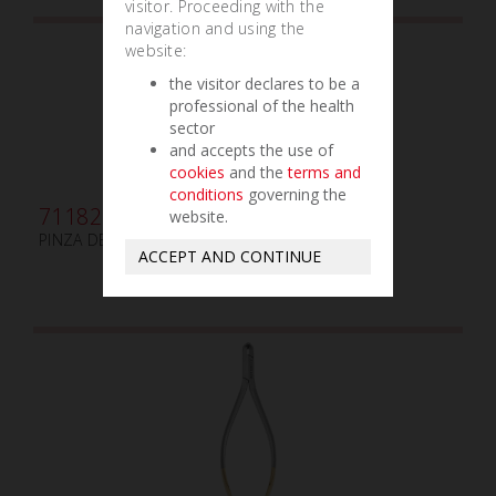
visitor. Proceeding with the
navigation and using the
website:
the visitor declares to be a
professional of the health
sector
and accepts the use of
cookies
and the
terms and
conditions
governing the
711821
website.
PINZA DE CORTE DISTAL N.69 TC
ACCEPT AND CONTINUE