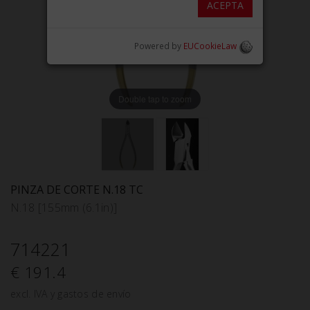
ACEPTA
Powered by
EUCookieLaw
Double tap to zoom
PINZA DE CORTE N.18 TC
N.18 [155mm (6.1in)]
714221
€ 191.4
excl. IVA y gastos de envío