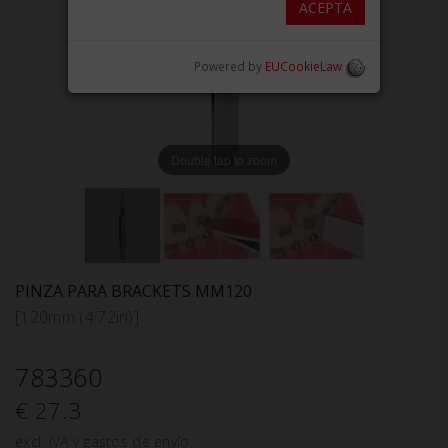
ACEPTA
Powered by
EUCookieLaw
Double tap to zoom
PINZA PARA BRACKETS MM120
[120mm (4.72in)]
783360
€ 27.3
excl. IVA y gastos de envío