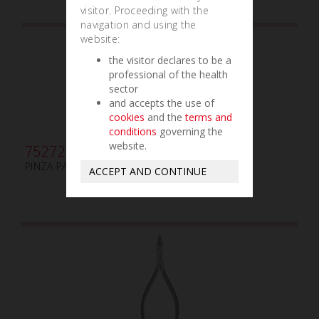
visitor. Proceeding with the
navigation and using the
website:
the visitor declares to be a
professional of the health
sector
and accepts the use of
cookies
and the
terms and
conditions
governing the
website.
752720
PINZA PARA LIGADURA MINI MATHIEU LISA
ACCEPT AND CONTINUE