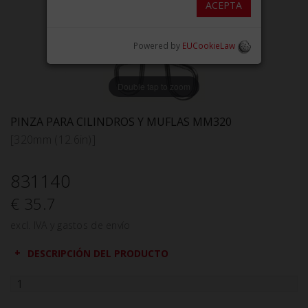
ACEPTA
Powered by
EUCookieLaw
Double tap to zoom
PINZA PARA CILINDROS Y MUFLAS MM320
[320mm (12.6in)]
831140
€ 35.7
excl. IVA y gastos de envío
DESCRIPCIÓN DEL PRODUCTO