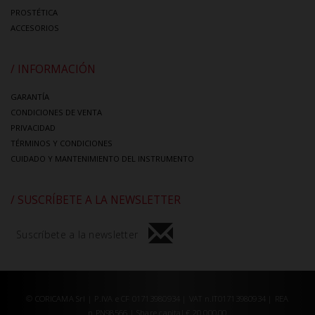
PROSTÉTICA
ACCESORIOS
/ INFORMACIÓN
GARANTÍA
CONDICIONES DE VENTA
PRIVACIDAD
TÉRMINOS Y CONDICIONES
CUIDADO Y MANTENIMIENTO DEL INSTRUMENTO
/ SUSCRÍBETE A LA NEWSLETTER
Suscríbete a la newsletter
© CORICAMA Srl | P.IVA e CF 01713980934 | VAT n.IT01713980934 | REA
n.PN98566 | Share capital € 20.000,00