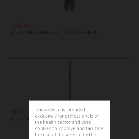
746942
PINZA QUITA ADHESIVO - GOMA REPUESTO
This website is intended
782213
exclusively for professionals of
POSICIONADOR DE BRACKETS mm165
the health sector and uses
cookies to improve and facilitate
the use of the website by the