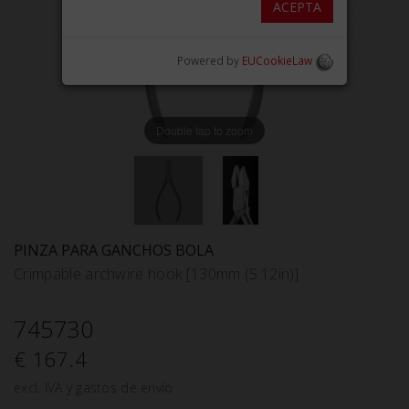
ACEPTA
Powered by
EUCookieLaw
Double tap to zoom
PINZA PARA GANCHOS BOLA
Crimpable archwire hook [130mm (5.12in)]
745730
€ 167.4
excl. IVA y gastos de envío