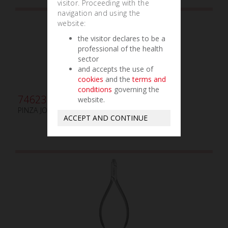
visitor. Proceeding with the
navigation and using the
website:
the visitor declares to be a
professional of the health
sector
and accepts the use of
cookies
and the
terms and
conditions
governing the
746230
website.
PINZA JOHNSON
ACCEPT AND CONTINUE