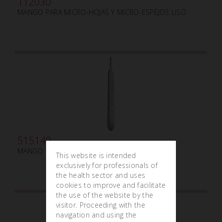
112030
MANGO PARA MICRO-HOJAS Y MICRO-ESPEJOS LISO
515140
MANGO PARA BISTURÍ N.3 mm125 BAD PARKER
This website is intended
exclusively for professionals of
the health sector and uses
cookies to improve and facilitate
the use of the website by the
visitor. Proceeding with the
navigation and using the