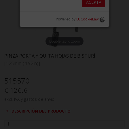
ACEPTA
Powered by
EUCookieLaw
Double tap to zoom
PINZA PORTA Y QUITA HOJAS DE BISTURÍ
[125mm (4.92in)]
515570
€ 126.6
excl. IVA y gastos de envío
DESCRIPCIÓN DEL PRODUCTO