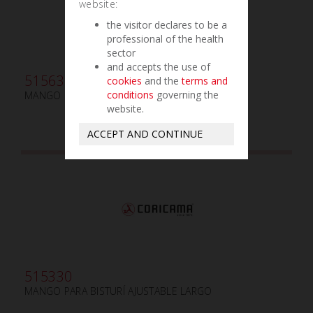
website:
the visitor declares to be a
professional of the health
sector
and accepts the use of
515635
cookies
and the
terms and
conditions
governing the
MANGO PARA BISTURÍ AJUSTABLE CORTO
website.
ACCEPT AND CONTINUE
515330
MANGO PARA BISTURÍ AJUSTABLE LARGO