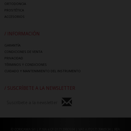
ORTODONCIA
PROSTÉTICA
ACCESORIOS
/ INFORMACIÓN
GARANTÍA
CONDICIONES DE VENTA
PRIVACIDAD
TÉRMINOS Y CONDICIONES
CUIDADO Y MANTENIMIENTO DEL INSTRUMENTO
/ SUSCRÍBETE A LA NEWSLETTER
Suscríbete a la newsletter
© CORICAMA Srl | P.IVA e CF 01713980934 | VAT n.IT01713980934 | REA