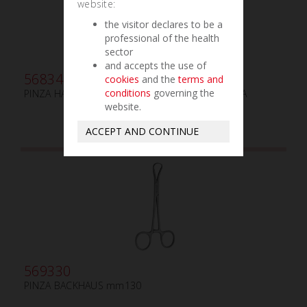
website:
the visitor declares to be a
professional of the health
sector
and accepts the use of
568340
cookies
and the
terms and
conditions
governing the
PINZA HALSTEAD-MOSQUITO mm125 1x2 CURVA
website.
ACCEPT AND CONTINUE
569330
PINZA BACKHAUS mm130