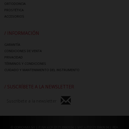
ORTODONCIA
PROSTÉTICA
ACCESORIOS
/ INFORMACIÓN
GARANTÍA
CONDICIONES DE VENTA
PRIVACIDAD
TÉRMINOS Y CONDICIONES
CUIDADO Y MANTENIMIENTO DEL INSTRUMENTO
/ SUSCRÍBETE A LA NEWSLETTER
Suscríbete a la newsletter
© CORICAMA Srl | P.IVA e CF 01713980934 | VAT n.IT01713980934 | REA