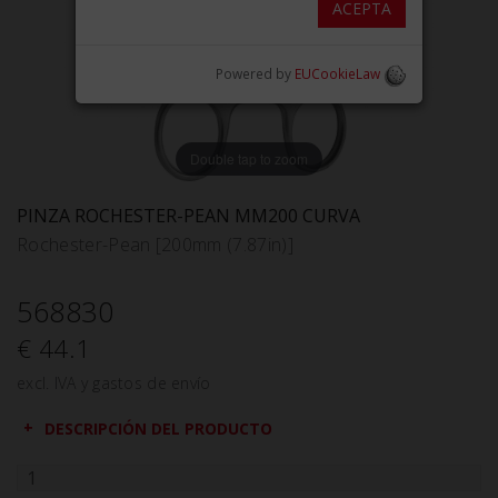
ACEPTA
Powered by
EUCookieLaw
Double tap to zoom
PINZA ROCHESTER-PEAN MM200 CURVA
Rochester-Pean [200mm (7.87in)]
568830
€ 44.1
excl. IVA y gastos de envío
DESCRIPCIÓN DEL PRODUCTO