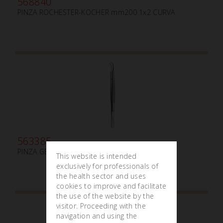
568840
PINZA ROCHESTER-KOCHER mm200 1x2 CURVA
563385
PINZA GERALD mm175 mm0.9 1x2 CURVA
This website is intended
exclusively for professionals of
the health sector and uses
cookies to improve and facilitate
the use of the website by the
visitor. Proceeding with the
navigation and using the