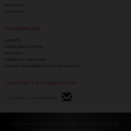
PROSTÉTICA
ACCESORIOS
/ INFORMACIÓN
GARANTÍA
CONDICIONES DE VENTA
PRIVACIDAD
TÉRMINOS Y CONDICIONES
CUIDADO Y MANTENIMIENTO DEL INSTRUMENTO
/ SUSCRÍBETE A LA NEWSLETTER
Suscríbete a la newsletter
© CORICAMA Srl | P.IVA e CF 01713980934 | VAT n.IT01713980934 | REA
n.PN98566 | Share capital € 20.000,00