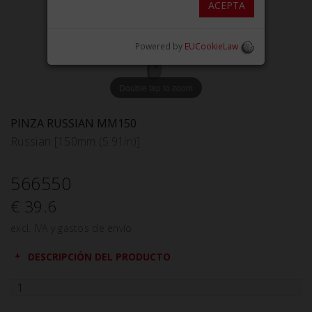
ACEPTA
Powered by
EUCookieLaw
Double tap to zoom
PINZA RUSSIAN MM150
Russian [150mm (5.91in)]
566550
€ 39.6
excl. IVA y gastos de envío
DESCRIPCIÓN DEL PRODUCTO