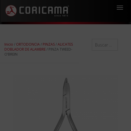
Toggl
navig
Inicio
/
ORTODONCIA
/
PINZAS
/
ALICATES
DOBLADOR DE ALAMBRE
/ PINZA TWEED-
O’BREIN