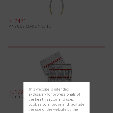
712421
PINZA DE CORTE N.85 TC
This website is intended
701030
exclusively for professionals of
701030 - KIT ORTHODONTIC BAND
the health sector and uses
cookies to improve and facilitate
the use of the website by the