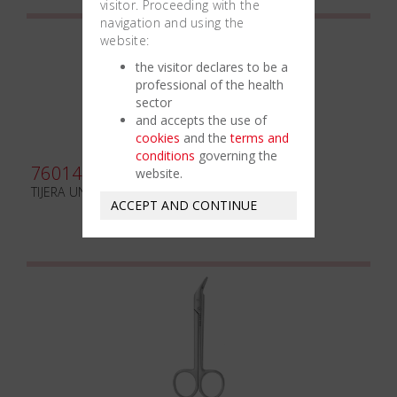
visitor. Proceeding with the
navigation and using the
website:
the visitor declares to be a
professional of the health
sector
and accepts the use of
cookies
and the
terms and
conditions
governing the
760141
website.
TIJERA UNIVERSAL mm125 TC
ACCEPT AND CONTINUE