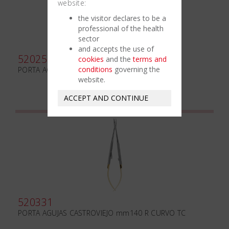
website:
the visitor declares to be a
professional of the health
sector
and accepts the use of
520251
cookies
and the
terms and
conditions
governing the
PORTA AGUJAS BARRAQUER mm160 CURVO TC
website.
ACCEPT AND CONTINUE
520331
PORTA AGUJAS CASTROVIEJO mm140 R CURVO TC