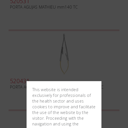
520531
PORTA AGUJAS MATHIEU mm140 TC
520431
PORTA AGUJAS CASTROVIEJO mm140 F CURVO TC
This website is intended
exclusively for professionals of
the health sector and uses
cookies to improve and facilitate
the use of the website by the
visitor. Proceeding with the
navigation and using the