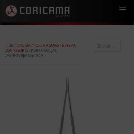
Toggl
navig
Inicio
/
CIRUGÍA
/
PORTA AGUJAS
/
SISTEMA
CON RESORTE
/ PORTA AGUJAS
CASTROVIEJO Mm180 R