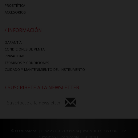
PROSTÉTICA
ACCESORIOS
/ INFORMACIÓN
GARANTÍA
CONDICIONES DE VENTA
PRIVACIDAD
TÉRMINOS Y CONDICIONES
CUIDADO Y MANTENIMIENTO DEL INSTRUMENTO
/ SUSCRÍBETE A LA NEWSLETTER
Suscríbete a la newsletter
© CORICAMA Srl | P.IVA e CF 01713980934 | VAT n.IT01713980934 | REA
n.PN98566 | Share capital € 20.000,00