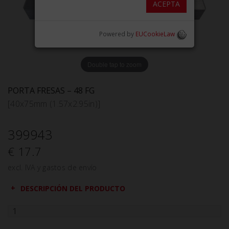
ACEPTA
Powered by
EUCookieLaw
Double tap to zoom
PORTA FRESAS – 48 FG
[40x75mm (1.57x2.95in)]
399943
€ 17.7
excl. IVA y gastos de envío
DESCRIPCIÓN DEL PRODUCTO