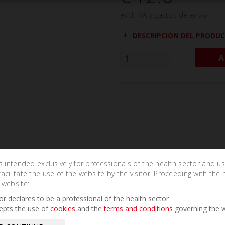
excl. IVA y gastos de envío
DESCRIPCIÓN DEL PRODU
A
is intended exclusively for professionals of the health sector and u
cilitate the use of the website by the visitor. Proceeding with the 
 website:
Related Products
tor declares to be a professional of the health sector
epts the use of
cookies
and the
terms and conditions
governing the w