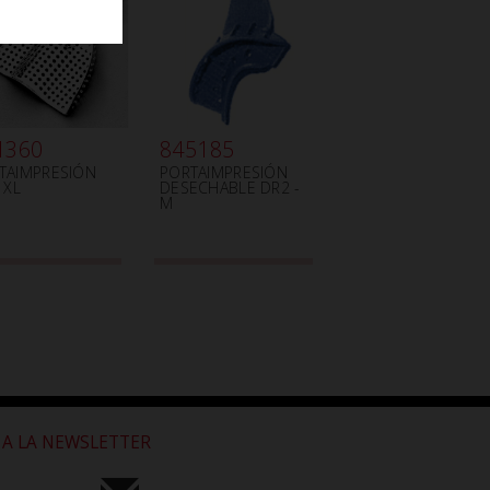
1360
845185
TAIMPRESIÓN
PORTAIMPRESIÓN
 XL
DESECHABLE DR2 -
M
 A LA NEWSLETTER