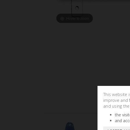
Hover to zoom
This website 
improve and fa
and using the
the visi
and acc