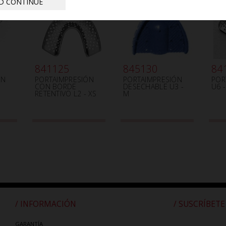
D CONTINUE
841125
845130
84
ÓN
PORTAIMPRESIÓN
PORTAIMPRESIÓN
POR
CON BORDE
DESECHABLE U3 -
U6 -
RETENTIVO L2 - XS
M
/ INFORMACIÓN
/ SUSCRÍBETE
GARANTÍA