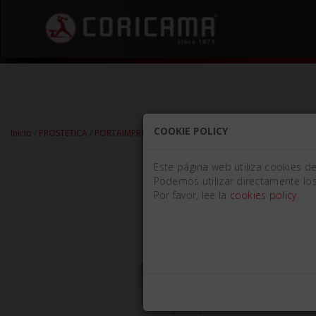
COOKIE POLICY
Inicio
/
PROSTÉTICA
/
PORTAIMPRESIÓNES
/
PERFORADO
/
CON BORDE RETEN
Este página web utiliza cookies d
Podemos utilizar directamente los
Por favor, lee la
cookies policy
.