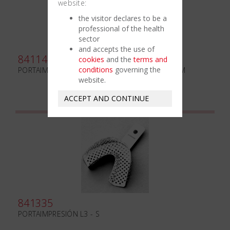
website:
the visitor declares to be a
professional of the health
sector
and accepts the use of
841145
cookies
and the
terms and
conditions
governing the
PORTAIMPRESIÓN CON BORDE RETENTIVO L4 - M
website.
ACCEPT AND CONTINUE
841335
PORTAIMPRESIÓN L3 - S