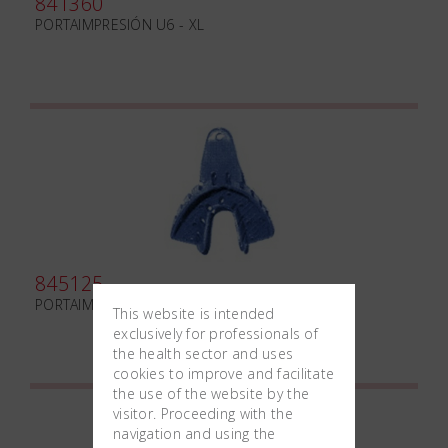
841360
PORTAIMPRESIÓN U6 - XL
845125
PORTAIMPRESIÓN DESECHABLE L2 - S
This website is intended
exclusively for professionals of
the health sector and uses
cookies to improve and facilitate
the use of the website by the
visitor. Proceeding with the
navigation and using the