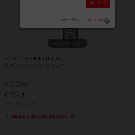
ACEPTA
Powered by
EUCookieLaw
Double tap to zoom
RETRACTOR FLEXIBLE X2
[6/7x160mm (0.24/0.28x6.3in)]
560830
€ 35.4
excl. IVA y gastos de envío
DESCRIPCIÓN DEL PRODUCTO