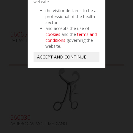
website:
the visitor declares to be a
professional of the health
sector
and accepts the use of
560650
cookies
and the
terms and
conditions
governing the
RETRACTOR MINNESOTA UNIVERSITY
website.
ACCEPT AND CONTINUE
560030
ABREBOCAS MOLT MEDIANO