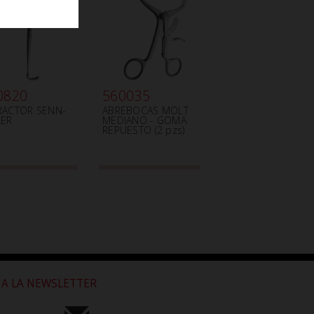
0820
560035
RACTOR SENN-
ABREBOCAS MOLT
LER
MEDIANO - GOMA
REPUESTO (2 pzs)
 A LA NEWSLETTER