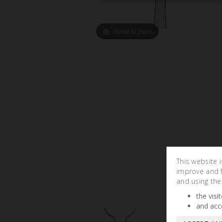
Hover to zoom
This website 
improve and fa
and using the
the visi
and acc