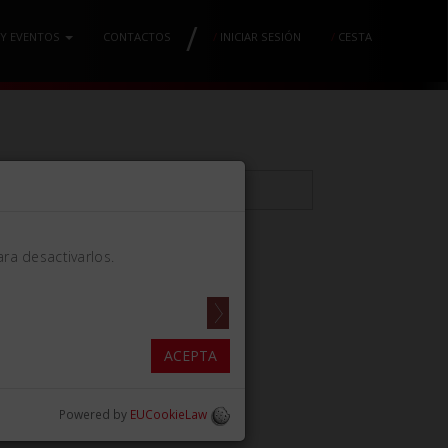
/
 Y EVENTOS
CONTACTOS
/
INICIAR SESIÓN
/
CESTA
ra desactivarlos.
X11 INT.
3/2.2x8.46in)]
ACEPTA
Powered by
EUCookieLaw