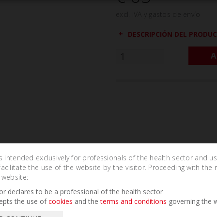
excl. IVA y gastos de envío
DESCRIPCIÓN DEL PRODU
A
is intended exclusively for professionals of the health sector and u
cilitate the use of the website by the visitor. Proceeding with the 
 website:
Related Products
tor declares to be a professional of the health sector
epts the use of
cookies
and the
terms and conditions
governing the w