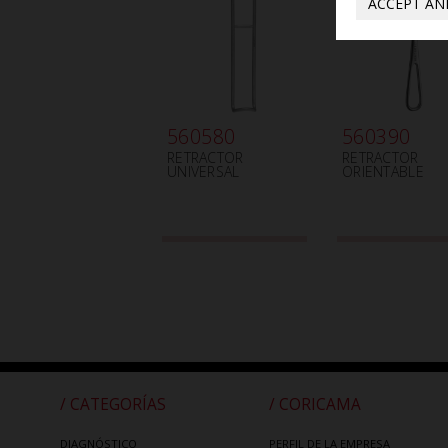
ACCEPT AN
560580
560390
RETRACTOR
RETRACTOR
UNIVERSAL
ORIENTABLE
/ CATEGORÍAS
/ CORICAMA
DIAGNÓSTICO
PERFIL DE LA EMPRESA