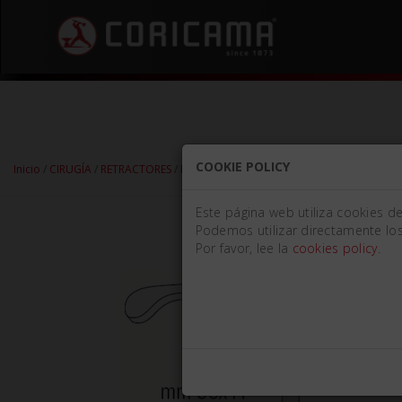
COOKIE POLICY
Inicio
/
CIRUGÍA
/
RETRACTORES
/
RETRACTORES DE CARRILOS Y TEJIDOS
/ RET
Este página web utiliza cookies d
Podemos utilizar directamente los
Por favor, lee la
cookies policy
.