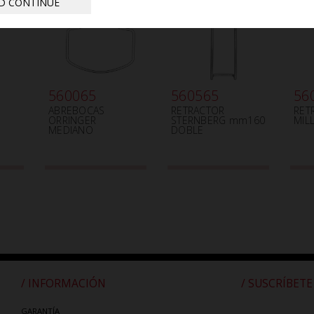
D CONTINUE
560065
560565
56
ABREBOCAS
RETRACTOR
RET
ORRINGER
STERNBERG mm160
MIL
MEDIANO
DOBLE
/ INFORMACIÓN
/ SUSCRÍBETE
GARANTÍA