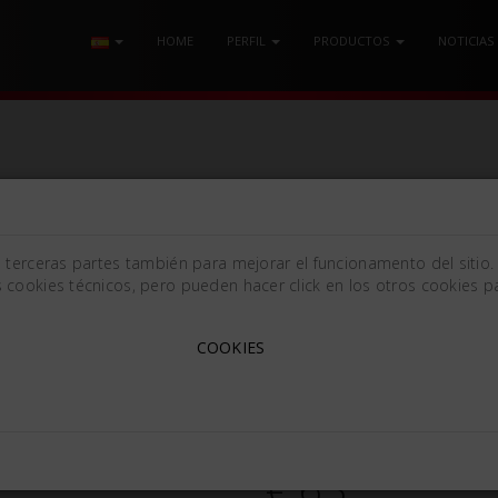
HOME
PERFIL
PRODUCTOS
NOTICIAS
RACTOR KOCHER Mm56x11 INT.
e terceras partes también para mejorar el funcionamento del sitio.
 cookies técnicos, pero pueden hacer click en los otros cookies pa
RETRACTOR KOCHER MM56
COOKIES
Kocher [11/56x215mm (0.4
560190
€ 63