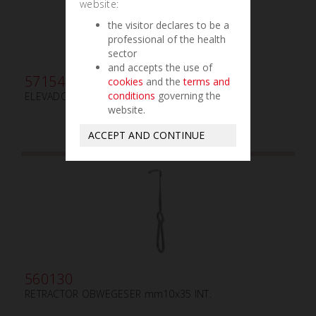
website:
the visitor declares to be a
professional of the health
sector
and accepts the use of
571540
cookies
and the
terms and
conditions
governing the
ELEVADOR DE PERIOSTIO mm3.3/mm2.8
website.
ACCEPT AND CONTINUE
560130
RETRACTOR OBWEGESER mm10x35 INT.