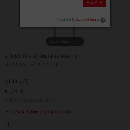
ACEPTA
Powered by
EUCookieLaw
Double tap to zoom
RETRACTOR STERNBERG MM140
Sternberg [140mm (5.51in)]
560570
€ 24.9
excl. IVA y gastos de envío
DESCRIPCIÓN DEL PRODUCTO