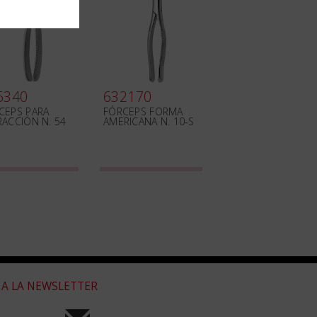
5340
632170
CEPS PARA
FÓRCEPS FORMA
RACCIÓN N. 54
AMERICANA N. 10-S
 A LA NEWSLETTER