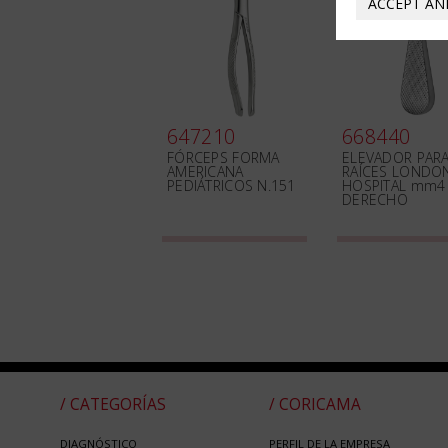
ACCEPT AN
647210
668440
FÓRCEPS FORMA
ELEVADOR PAR
AMERICANA
RAÍCES LONDO
PEDIÁTRICOS N.151
HOSPITAL mm4
DERECHO
/ CATEGORÍAS
/ CORICAMA
DIAGNÓSTICO
PERFIL DE LA EMPRESA