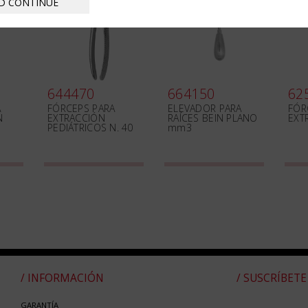
D CONTINUE
644470
664150
62
A
FÓRCEPS PARA
ELEVADOR PARA
FÓR
N
EXTRACCIÓN
RAÍCES BEIN PLANO
EXT
PEDIÁTRICOS N. 40
mm3
/ INFORMACIÓN
/ SUSCRÍBETE
GARANTÍA