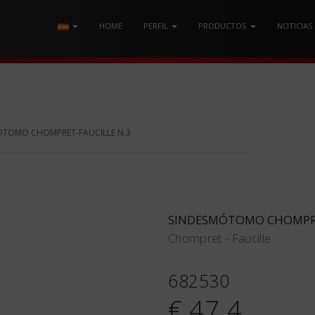
HOME
PERFIL
PRODUCTOS
NOTICIAS
ÓTOMO CHOMPRET-FAUCILLE N.3
SINDESMÓTOMO CHOMPRE
Chompret - Faucille
682530
€ 47.4