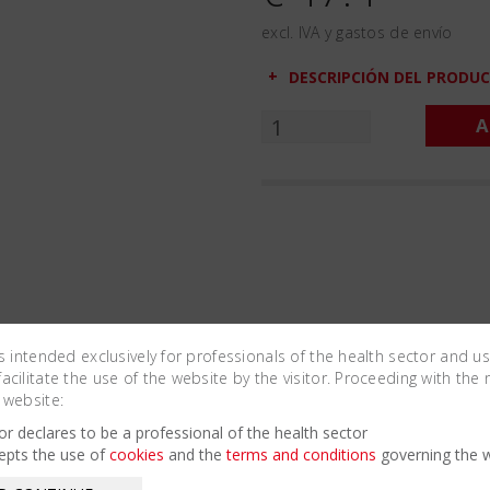
excl. IVA y gastos de envío
DESCRIPCIÓN DEL PRODU
A
is intended exclusively for professionals of the health sector and u
cilitate the use of the website by the visitor. Proceeding with the 
 website:
Related Products
tor declares to be a professional of the health sector
epts the use of
cookies
and the
terms and conditions
governing the w