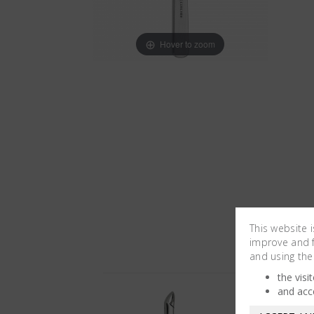
Hover to zoom
This website 
improve and fa
and using the
the visi
and acc