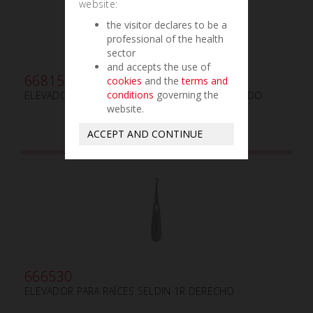
website:
the visitor declares to be a
professional of the health
sector
and accepts the use of
668150
cookies
and the
terms and
conditions
governing the
ELEVADOR PARA RAÍCES MEDAN-FLOHR IZQUIERDO
website.
ACCEPT AND CONTINUE
666530
ELEVADOR PARA RAÍCES SELDIN 1R DERECHO