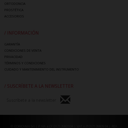
ORTODONCIA
PROSTÉTICA
ACCESORIOS
/ INFORMACIÓN
GARANTÍA
CONDICIONES DE VENTA
PRIVACIDAD
TÉRMINOS Y CONDICIONES
CUIDADO Y MANTENIMIENTO DEL INSTRUMENTO
/ SUSCRÍBETE A LA NEWSLETTER
Suscríbete a la newsletter
© CORICAMA Srl | P.IVA e CF 01713980934 | VAT n.IT01713980934 | REA