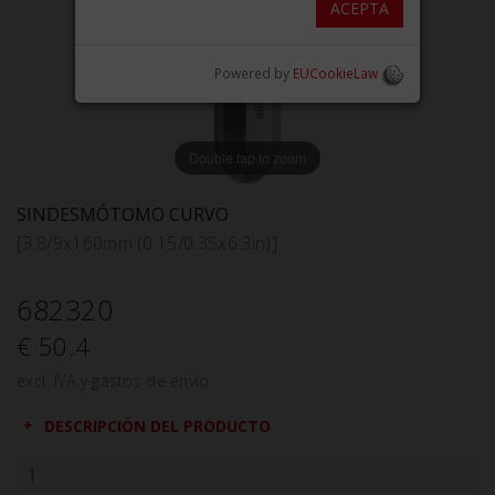
ACEPTA
Powered by
EUCookieLaw
Double tap to zoom
SINDESMÓTOMO CURVO
[3.8/9x160mm (0.15/0.35x6.3in)]
682320
€ 50.4
excl. IVA y gastos de envío
DESCRIPCIÓN DEL PRODUCTO