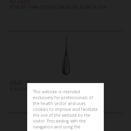
612455
FÓRCEPS PARA EXTRACCIÓN BLADE BEAKS N.79-N
664510
ELEVADOR PARA RAÍCES mm3.5
This website is intended
exclusively for professionals of
the health sector and uses
cookies to improve and facilitate
the use of the website by the
visitor. Proceeding with the
navigation and using the