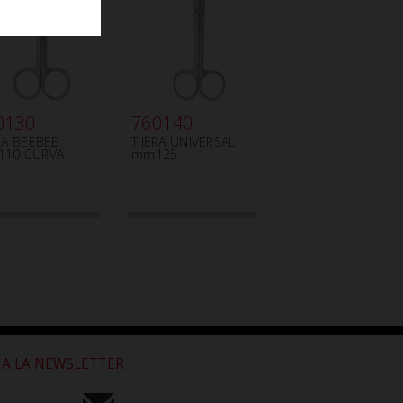
0130
760140
ERA BEEBEE
TIJERA UNIVERSAL
10 CURVA
mm125
 A LA NEWSLETTER