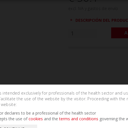
excl. IVA y gastos de envío
DESCRIPCIÓN DEL PRODU
A
is intended exclusively for professionals of the health sector and u
cilitate the use of the website by the visitor. Proceeding with the 
 website:
Related Products
tor declares to be a professional of the health sector
epts the use of
cookies
and the
terms and conditions
governing the w