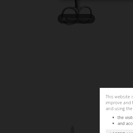
Hover to zoom
This website 
improve and fa
and using the
the visi
and acc