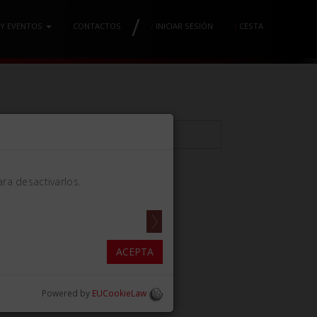
/
 Y EVENTOS
CONTACTOS
/
INICIAR SESIÓN
/
CESTA
ra desactivarlos.
CE MM110
ACEPTA
Powered by
EUCookieLaw