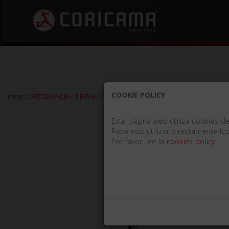
COOKIE POLICY
Inicio
/
ORTODONCIA
/
TIJERAS
/
TIJERAS PARA ALAMBRE
/ TIJERA HIGH PERF
Este página web utiliza cookies d
Podemos utilizar directamente los
Por favor, lee la
cookies policy
.