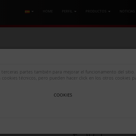
HOME
PERFIL
PRODUCTOS
NOTICIAS
ORMANCE Mm110
e terceras partes también para mejorar el funcionamento del sitio.
 cookies técnicos, pero pueden hacer click en los otros cookies pa
TIJERA HIGH PERFORMAN
COOKIES
[110mm (4.33in)]
760115
€ 50.1