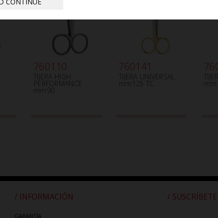
D CONTINUE
760110
760141
76
TIJERA HIGH
TIJERA UNIVERSAL
TIJ
PERFORMANCE
mm125 TC
mm1
mm90
/ INFORMACIÓN
/ SUSCRÍBETE
GARANTÍA