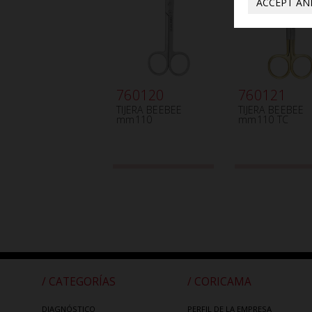
ACCEPT AN
760120
760121
TIJERA BEEBEE
TIJERA BEEBEE
mm110
mm110 TC
/ CATEGORÍAS
/ CORICAMA
DIAGNÓSTICO
PERFIL DE LA EMPRESA