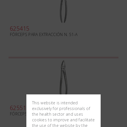
625415
FÓRCEPS PARA EXTRACCIÓN N. 51-A
This website is intended
625510
exclusively for professionals of
FÓRCEPS PARA EXTRACCIÓN N.147
the health sector and uses
cookies to improve and facilitate
the use of the website by the