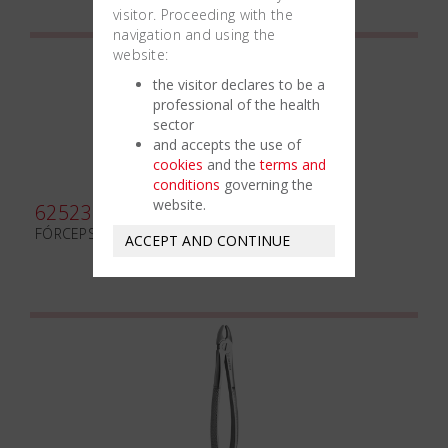
visitor. Proceeding with the
navigation and using the
website:
the visitor declares to be a
professional of the health
sector
and accepts the use of
cookies
and the
terms and
conditions
governing the
website.
625235
FÓRCEPS PARA EXTRACCIÓN N. 90
ACCEPT AND CONTINUE